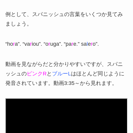
例として、スパニッシュの言葉をいくつか見てみ
ましょう。
“ho
r
a”. “va
r
iou”. “o
r
uga”. “pa
r
e.” sa
l
e
r
o”.
動画を見ながらだと分かりやすいですが、スパニ
ッシュの
ピンクR
と
ブルーL
はほとんど同じように
発音されています。動画3:35～から見れます。