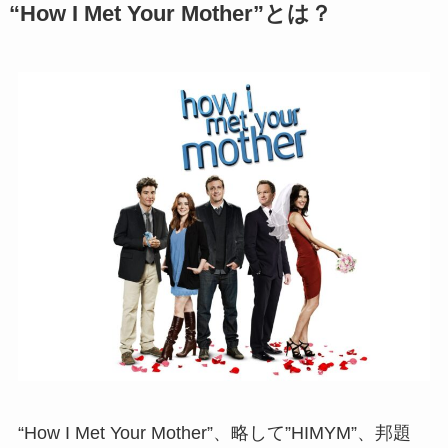
“How I Met Your Mother”とは？
“How I Met Your Mother”、略して”HIMYM”、邦題